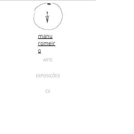
manu
romeir
o
ARTE
EXPOSIÇÕES
CV