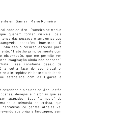
idente em Samavi: Manu Romeiro
realidade de Manu Romeiro se traduz
ue querem tornar visíveis, pela
ntensa das pessoas e ambientes que
intangíveis conexões humanas. O
 linha são o recurso especial para
mento. “Trabalho principalmente com
e observação, que me permite ver
inha imaginação ainda não conhece”,
tista. Esse constante desejo de
é a outra face de seu trabalho,
ntre a intrepidez viajante e a delicada
que estabelece com os lugares e
s desenhos e pinturas de Manu estão
gústias, desejos e histórias que se
er apagados. Essa “teimosia” do
oma-se à teimosia da artista, que
o narrativas de gentes alheias vai
revendo sua própria linguagem, sem