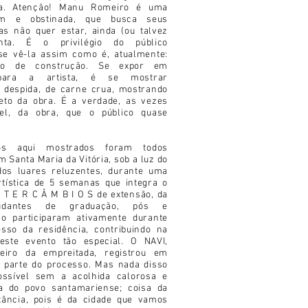
ça. Atenção! Manu Romeiro é uma
vem e obstinada, que busca seus
s não quer estar, ainda (ou talvez
nta. É o privilégio do público
se vê-la assim como é, atualmente:
so de construção. Se expor em
 para a artista, é se mostrar
 despida, de carne crua, mostrando
eto da obra. É a verdade, as vezes
vel, da obra, que o público quase
os aqui mostrados foram todos
 Santa Maria da Vitória, sob a luz do
dos luares reluzentes, durante uma
rtística de 5 semanas que integra o
 T E R C Â M B I O S de extensão, da
udantes de graduação, pós e
ão participaram ativamente durante
sso da residência, contribuindo na
deste evento tão especial. O NAVI,
eiro da empreitada, registrou em
 parte do processo. Mas nada disso
possível sem a acolhida calorosa e
a do povo santamariense; coisa da
tância, pois é da cidade que vamos