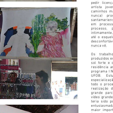
pedir licen
artista jo
caminhos ma
nunca) pro
santamarien
em proces
processo,
intimamente,
até o esquel
desconfortá
nunca vê.
Os trabalh
produzidos em
sol forte e 
residência a
programa I N
UFOB. Est
especializaç
todo o proce
realização 
grande parc
vídeo grande
teria sido 
entusiasmad
maior impor