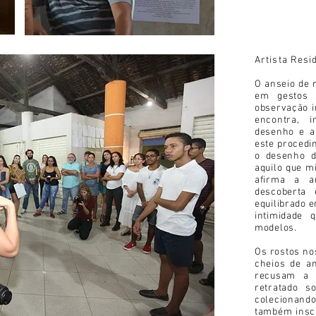
Artista Res
O anseio de 
em gestos q
observação i
encontra, 
desenho e a
este procedi
o desenho d
aquilo que m
afirma a ar
descoberta 
equilibrado e
intimidade 
modelos.
Os rostos no
cheios de an
recusam a s
retratado s
colecionand
também insc