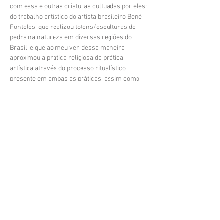
com essa e outras criaturas cultuadas por eles;
do trabalho artístico do artista brasileiro Bené
Fonteles, que realizou totens/esculturas de
pedra na natureza em diversas regiões do
Brasil, e que ao meu ver, dessa maneira
aproximou a prática religiosa da prática
artística através do processo ritualístico
presente em ambas as práticas, assim como
rompeu fronteiras entre galeria e natureza,
arte e vida, entre outras.
O conhecimento da pedra é cultuado no
cotidiano dos povos originários que, ainda que
sofram pelo menos a 500 anos pela
colonização ocidental através de diversos
extermínios (físico, social, cultural, religioso,
territorial, entre outros) persistem
corajosamente em se manter conectados com
a sabedoria ancestral da natureza. Esse
conhecimento ainda que adormecido e
esquecido ainda está em nós, e contrariando a