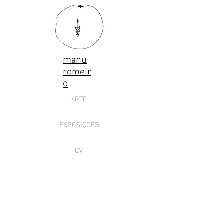
manu
romeir
o
ARTE
EXPOSIÇÕES
CV