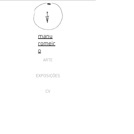
manu
romeir
o
ARTE
EXPOSIÇÕES
CV